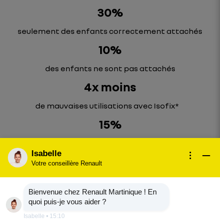
30%
seulement des enfants correctement attachés
10%
des enfants ne sont pas attachés
4x moins
de mauvaises utilisations avec Isofix*
15%
des enfants attachés avec un dispositif Isofix
Isabelle
Votre conseillère Renault
*qu'un système avec ceinture
Bienvenue chez Renault Martinique ! En
quoi puis-je vous aider ?
Isabelle
•
15:10