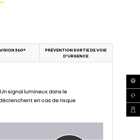
VISION 360°
PRÉVENTION SORTIE DE VOIE
D'URGENCE
réserv
Un signal lumineux dans le
conta
e déclenchent en cas de risque
recher