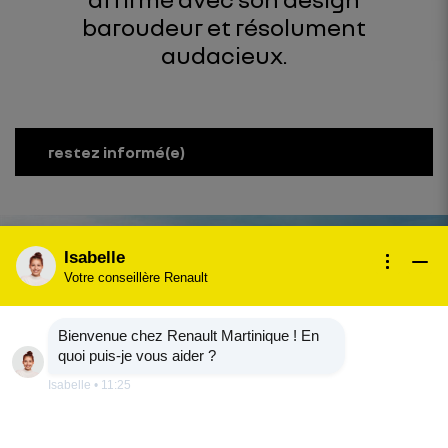
baroudeur et résolument
audacieux.
restez informé(e)
Isabelle
Votre conseillère Renault
Bienvenue chez Renault Martinique ! En
quoi puis-je vous aider ?
Isabelle
•
11:25