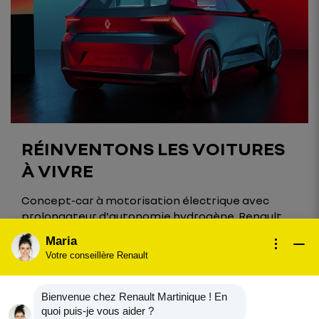
RÉINVENTONS LES VOITURES
À VIVRE
Concept-car à motorisation électrique avec
prolongateur d'autonomie hydrogène, Renault
Scenic Vision incarne les engagements
Maria
stratégiques de développement durable de
Votre conseillère Renault
Renault, en matière d’environnement, de
sécurité, d’inclusion.
Utilisant majoritairement des matériaux
Bienvenue chez Renault Martinique ! En
recyclés et recyclables, Scenic Vision H2-Tech
quoi puis-je vous aider ?