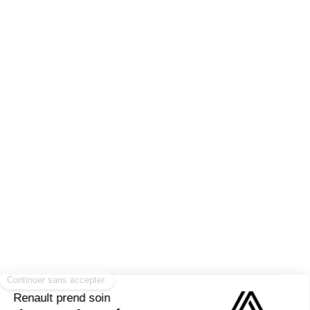
interne de Mars 2022 : premier concept car proposant sur un
véhicule à particuliers une pile à combustible de 16 kW qui vient
complète les capacités de la batterie électrique de 40 kWh en
prolongeant son autonomie (range extender)