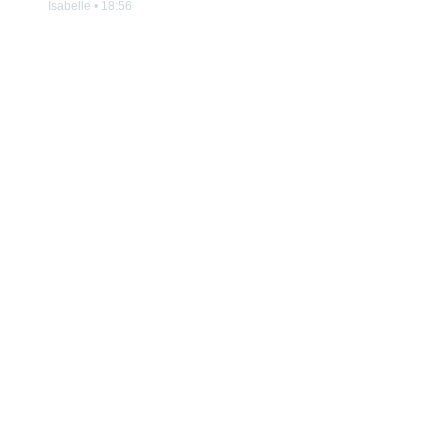
Isabelle
•
18:56
gain sur le coût d'usage