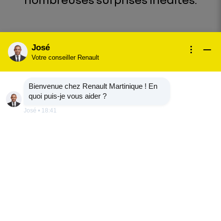
L'HISTOIRE DE LA "SUPERCAR"
José
Votre conseiller Renault
Bienvenue chez Renault Martinique ! En
quoi puis-je vous aider ?
José
•
18:41
ORIGINES ET CRÉATION