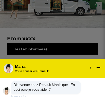
From
xxxx
restez informé(e)
Maria
moteur
Votre conseillère Renault
90 kW
Bienvenue chez Renault Martinique ! En
(1)
soit 120 ch
quoi puis-je vous aider ?
Maria
•
23:25
jusqu'à