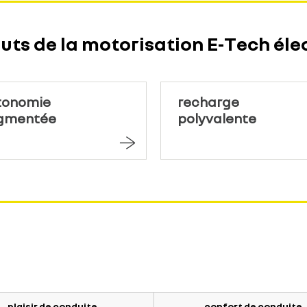
outs de la motorisation E-Tech éle
tonomie
recharge
gmentée
polyvalente
plaisir de conduite
confort de conduite