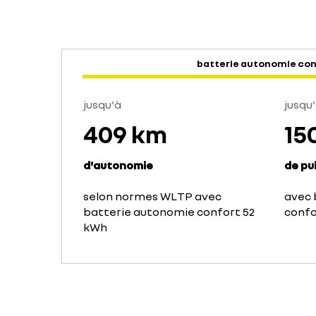
batterie autonomie con
jusqu'à
jusqu
409 km
15
d'autonomie
de pu
selon normes WLTP avec
avec 
batterie autonomie confort 52
confo
kWh