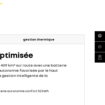
réserv
gestion thermique
conta
ptimisée
recher
à 409 km* sur route avec une batterie
utonomie favorisée par le haut
gestion intelligente de la
erie autonomie confort 52 kWh