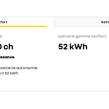
fort
batt
'à
batterie gamme confort
0 ch
52 kWh
issance
batterie autonomie
rt 52 kWh