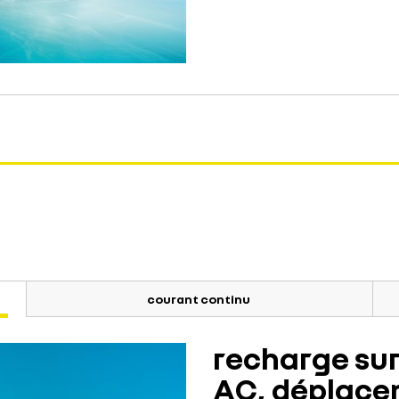
courant continu
recharge sur
AC, déplacem