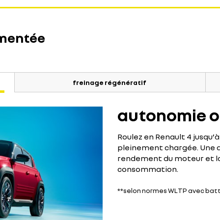
gmentée
freinage régénératif
autonomie o
Roulez en Renault 4 jusqu’
pleinement chargée. Une a
rendement du moteur et la 
consommation.
**selon normes WLTP avec batt