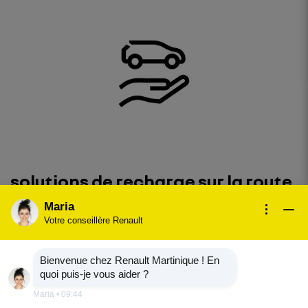
solutions de recharge sur la route
Maria
découvrez les solutions
Votre conseillère Renault
Bienvenue chez Renault Martinique ! En
quoi puis-je vous aider ?
Maria
•
09:44