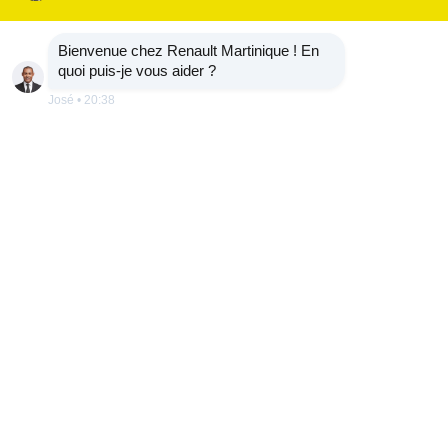
Bienvenue chez Renault Martinique ! En
quoi puis-je vous aider ?
José
•
20:38
contactez-nous
AVANTAGES
SERVICES
EN SAVOIR PLUS SUR CLIO E-TECH FULL HYBRID