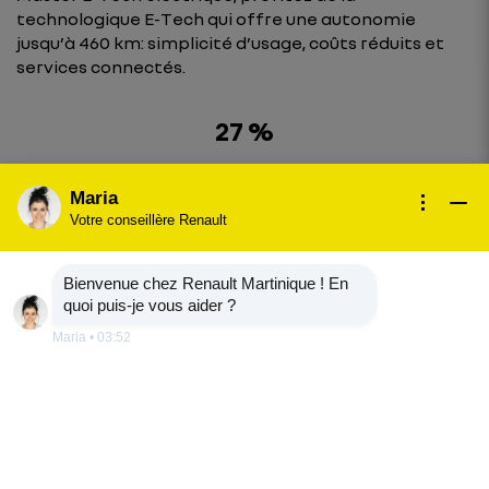
technologique E-Tech qui offre une autonomie
jusqu’à 460 km: simplicité d’usage, coûts réduits et
services connectés.
27 %
de consommation électrique en moins*
Maria
460 km
Votre conseillère Renault
d'autonomie**
Bienvenue chez Renault Martinique ! En
2 batteries
quoi puis-je vous aider ?
40 kWh & 87 kWh
Maria
•
03:52
*mesure à la prise en cycle WLTP comparée Renault
Master L2H2 E-Tech 87 kW versus Renault Master E-
Tech électrique 52 kW. étude interne Renault.