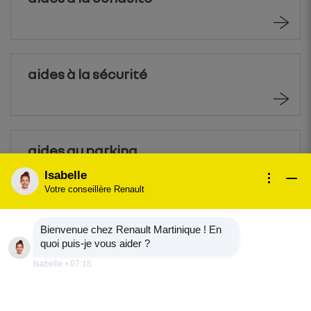
aides à la sécurité
aides au parking
Isabelle
Votre conseillère Renault
Bienvenue chez Renault Martinique ! En
quoi puis-je vous aider ?
Isabelle
•
07:18
aides à la conduite