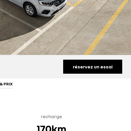
réservez un essai
& PRIX
recharge
170km