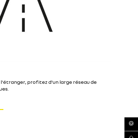
à l'étranger, profitez d'un large réseau de
ues.
réserv
conta