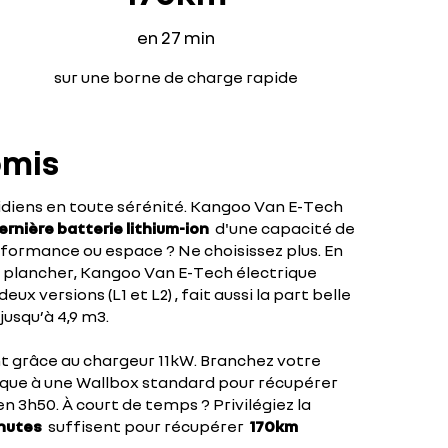
en 27 min
sur une borne de charge rapide
omis
idiens en toute sérénité. Kangoo Van E-Tech
rnière batterie lithium-ion
d'une capacité de
rformance ou espace ? Ne choisissez plus. En
e plancher, Kangoo Van E-Tech électrique
x versions (L1 et L2) , fait aussi la part belle
usqu’à 4,9 m3.
 grâce au chargeur 11kW. Branchez votre
que à une Wallbox standard pour récupérer
 3h50. À court de temps ? Privilégiez la
nutes
suffisent pour récupérer
170km