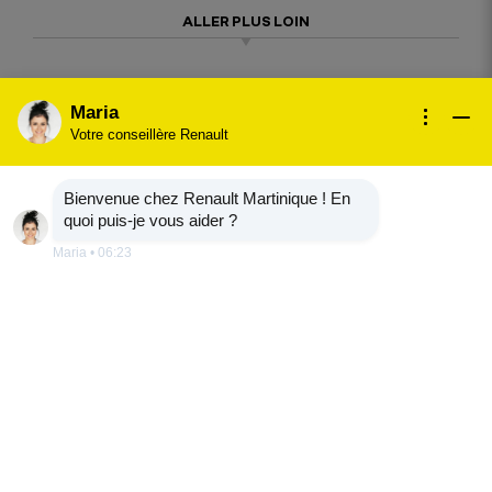
ALLER PLUS LOIN
jusqu'à
Maria
285km
Votre conseillère Renault
d'autonomie
Bienvenue chez Renault Martinique ! En
quoi puis-je vous aider ?
en cycle mixte WLTP
Maria
•
06:23
moteur
90kW
soit 120 ch
jusqu'à
170km
d'autonomie regagnée en 27 minutes