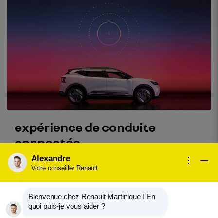
expérience de conduite
connectée
Alexandre
Avec Scenic E-Tech électrique, profitez d'une
Votre conseiller Renault
connectivité exhaustive grâce au système
multimédia openR link. En proposant
d’embarquer ses applications préférées, Google
Bienvenue chez Renault Martinique ! En
intégré¹ offre une expérience de conduite
quoi puis-je vous aider ?
personnalisée et intuitive avec Google Maps²,