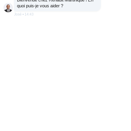
situé au niveau du plafonnier, il permet de garantir
quoi puis-je vous aider ?
luminosité et confort thermique à bord. Il s'opacifie
José
•
14:43
totalement à la fermeture du véhicule pour vous
garantir le meilleur confort thermique à votre
retour, où il retrouvera automatiquement sa position
antérieure.