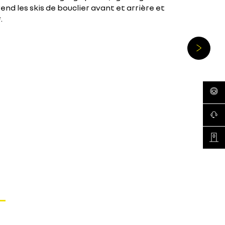
end les skis de bouclier avant et arrière et
*.
réserv
conta
recher