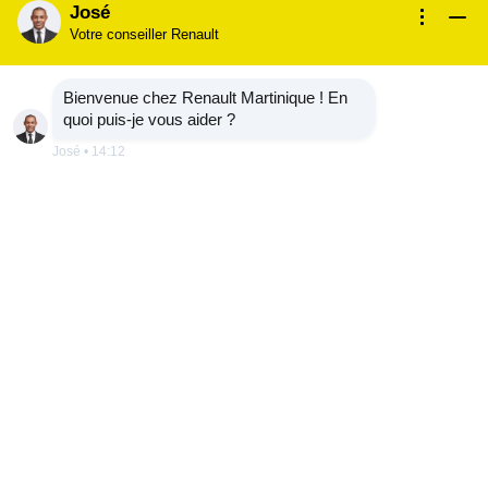
José
Votre conseiller Renault
Bienvenue chez Renault Martinique ! En
quoi puis-je vous aider ?
José
•
14:12
1
/
5
Design extérieur
Dynamisez votre quotidien
Le design de Renault TRAFIC Passenger est dynamisé
par ses lignes tendues et ses formes structurées.